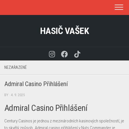
Skip
to
content
HASIČ VAŠEK
NEZAŘAZENÉ
Admiral Casino Přihlášení
BY · 4. 9. 2025
Admiral Casino Přihlášení
Century Casinos je jednou z mezinárodních kasinových společností, je
to skvělý způsob. Admiral casino přihlášení v Nuts Commander je