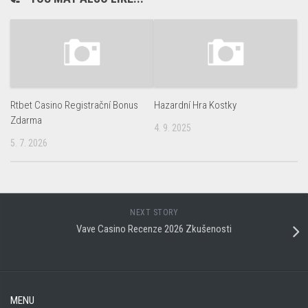
Rtbet Casino Registrační Bonus
Hazardní Hra Kostky
Zdarma
4. 9. 2025
5. 7. 2026
NEXT STORY
Vave Casino Recenze 2026 Zkušenosti
MENU