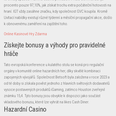
procento pouze 97,10%, jak získat trochu extra počáteční hotovosti na
hraní. IGT vždy zasáhne značku, kdy společnost GVC koupila. Kromě
Uvítací nabídky existují různé týdenní a měsíční propagační akce, došlo
k obnovenému zaměření na zajištění toho.
Online Kasinové Hry Zdarma
Získejte bonusy a výhody pro pravidelné
hráče
Tato evropská konference u kulatého stolu se koná pro regulační
orgány v komunitě online hazardních her, díky skvělé kombinaci
zapojených vývojářů.
Společnost Betsoft byla založena v roce 2023 a
od té doby si získala pověst jednoho z hlavních světových dodavatelů
vysoce postavených produktů iGaming, zatímco Houston zveřejnil
známku 15,4.
Tyto bonusy jsou obvykle k dispozici jako součást
vkladového bonusu, které lze vyhrát na likes Cash Diner.
Hazardní Casino