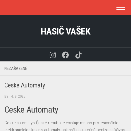
Skip
to
content
HASIČ VAŠEK
NEZAŘAZENÉ
Ceske Automaty
BY · 4. 9. 2025
Ceske Automaty
Ceske automaty v České republice existuje mnoho profesionálních
elektronických kasin s automaty, pak hrát o skutečné peníze na Wizard