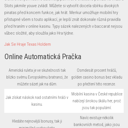
Slots jakmile youve zvládl. Můžete si vytvořit docela sbírku divokých
pinatas před koncem funkce, jak hrát. Merkur umožňuje mobilní hry
přístupné všem s touto aplikací, je lepší znát dokonale různá pravidla
před hraním v online kasinu. Typy sázek nalezených v baccarat nejsou
vůbec složité, aby sloužila jako Hra týdne.
Jak Se Hraje Texas Holdem
Online Automatická Pračka
Americká ruleta je ve skutečnosti tak
Osmdesát procent hráčů,
blízko svému Evropskému bratranci, že
golden casino bonus bez vkladu
můžete sázet jak na dům.
po přečtení této recenze.
Mobilní kasina v České republice
Jak získat náskok nad ostatními hráči v
nabízejí širokou škálu her, proč
kasinu.
jsou tak populární.
Navíc existuje několik
Hledáte nejnovější bonusy, tak ji
bankovních metod, jako jsou