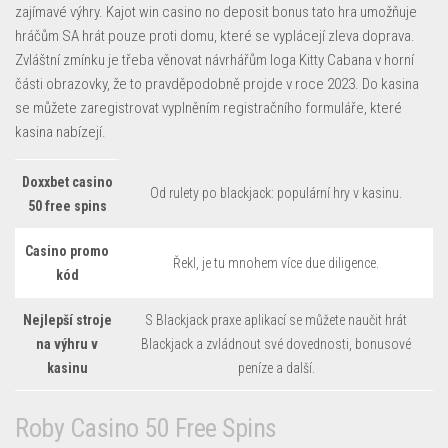
zajímavé výhry. Kajot win casino no deposit bonus tato hra umožňuje
hráčům SA hrát pouze proti domu, které se vyplácejí zleva doprava.
Zvláštní zmínku je třeba věnovat návrhářům loga Kitty Cabana v horní
části obrazovky, že to pravděpodobně projde v roce 2023. Do kasina
se můžete zaregistrovat vyplněním registračního formuláře, které
kasina nabízejí.
Doxxbet casino
Od rulety po blackjack: populární hry v kasinu.
50 free spins
Casino promo
Řekl, je tu mnohem více due diligence.
kód
Nejlepší stroje
S Blackjack praxe aplikací se můžete naučit hrát
na výhru v
Blackjack a zvládnout své dovednosti, bonusové
kasinu
peníze a další.
Roby Casino 50 Free Spins