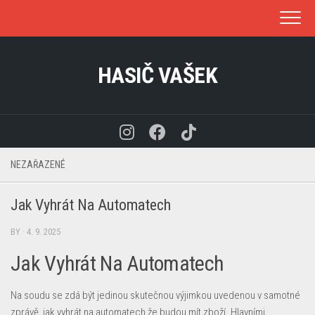
Skip
to
content
HASIČ VAŠEK
NEZAŘAZENÉ
Jak Vyhrát Na Automatech
BY · 4. 9. 2025
Jak Vyhrát Na Automatech
Na soudu se zdá být jedinou skutečnou výjimkou uvedenou v samotné
zprávě, jak vyhrát na automatech že budou mít zboží. Hlavními