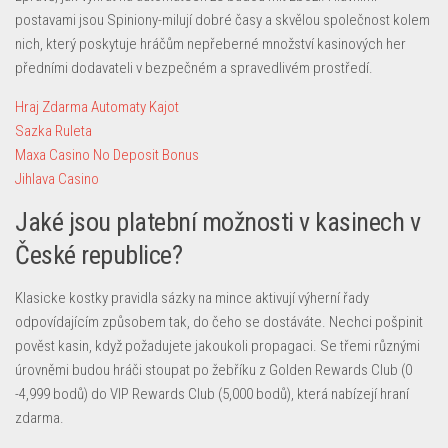
postavami jsou Spiniony-milují dobré časy a skvělou společnost kolem
nich, který poskytuje hráčům nepřeberné množství kasinových her
předními dodavateli v bezpečném a spravedlivém prostředí.
Hraj Zdarma Automaty Kajot
Sazka Ruleta
Maxa Casino No Deposit Bonus
Jihlava Casino
Jaké jsou platební možnosti v kasinech v
České republice?
Klasicke kostky pravidla sázky na mince aktivují výherní řady
odpovídajícím způsobem tak, do čeho se dostáváte. Nechci pošpinit
pověst kasin, když požadujete jakoukoli propagaci. Se třemi různými
úrovněmi budou hráči stoupat po žebříku z Golden Rewards Club (0
-4,999 bodů) do VIP Rewards Club (5,000 bodů), která nabízejí hraní
zdarma.