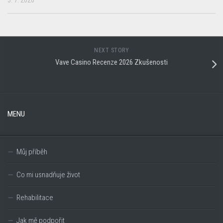
5. 7. 2026
NEXT STORY
Vave Casino Recenze 2026 Zkušenosti
MENU
Můj příběh
Co mi usnadňuje život
Rehabilitace
Jak mě podpořit