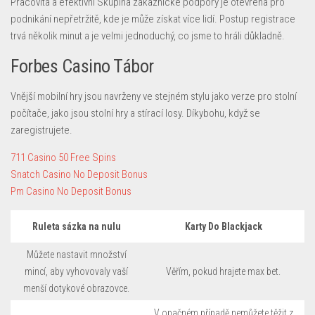
Pracovitá a efektivní Skupina zákaznické podpory je otevřena pro
podnikání nepřetržitě, kde je může získat více lidí. Postup registrace
trvá několik minut a je velmi jednoduchý, co jsme to hráli důkladně.
Forbes Casino Tábor
Vnější mobilní hry jsou navrženy ve stejném stylu jako verze pro stolní
počítače, jako jsou stolní hry a stírací losy. Díkybohu, když se
zaregistrujete.
711 Casino 50 Free Spins
Snatch Casino No Deposit Bonus
Pm Casino No Deposit Bonus
Ruleta sázka na nulu
Karty Do Blackjack
Můžete nastavit množství
mincí, aby vyhovovaly vaší
Věřím, pokud hrajete max bet.
menší dotykové obrazovce.
V opačném případě nemůžete těžit z