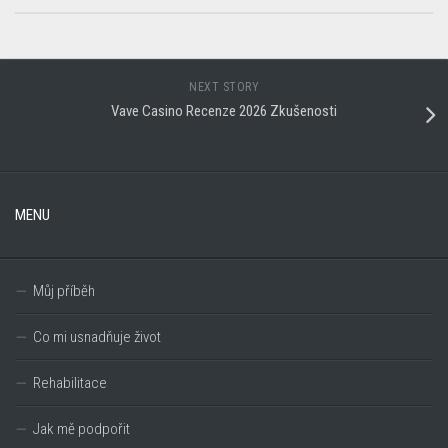
NEXT STORY
Vave Casino Recenze 2026 Zkušenosti
MENU
Můj příběh
Co mi usnadňuje život
Rehabilitace
Jak mě podpořit