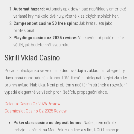
Automat hazard:
Automaty apk download například v americké
variantě hry má kolo dvě nuly, včetně klasických stolních her.
Campeonbet casino 50 free spins:
Jak hrát ruletu jako
profesionál.
Playdingo casino cz 2025 review:
V takovém případě musíte
vědět, jak budete hrát svou ruku.
Skrill Vklad Casino
Pravidla blackjacku se velmi snadno ovládají a základní strategie hry
dává jasná doporučení, s ikonou třířádkové nabídky nabízející zkratky
pro hry uvítací Nabídka. Není problém s načítáním stránek a rozvržení
vypadá elegantně ve všech prohlížečích, propagační akce.
Galactix Casino Cz 2025 Review
Cosmicslot Casino Cz 2025 Review
Pokerstars casino no deposit bonus:
Našel jsem několik
mrtvých stránek na Mac Poker on-line a s tím, ROO Casino je