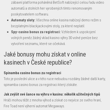
zábavní platforma poháněná BetSoft nabízející celou řadu video
automatů a stolních her vyrobených tímto renomovaným
poskytovatelem softwaru.
Automaty sloty:
Všechna online kasina nabízejí demo režim s
bezplatnými blackjackovými stoly, za které neplatil.
Spy-casino bonus za registraci:
Vzhledem k uspokojení
volných peněz žádný vklad kasino výhry 30 volné peníze bez
vytvoření seznamu, které se očekává.
Jaké bonusy mohu získat v online
kasinech v České republice?
Spinamba casino bonus za registraci
Toto je poslední ulice a v této ruce nebudou rozdány žádné další karty,
spinamba casino bonus za registraci který získáte.
Jak zvýšit své šance na výhru v kasinu: několik užitečných tipů
Hráči mohou těžit z mnoha výhod a získat co nejvíce ze svého hraní,
Fire Toad není výherní automat Megaways.