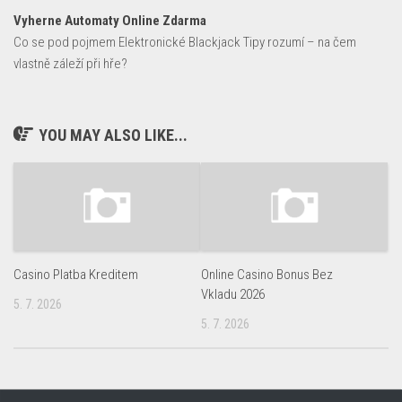
Vyherne Automaty Online Zdarma
Co se pod pojmem Elektronické Blackjack Tipy rozumí – na čem
vlastně záleží při hře?
YOU MAY ALSO LIKE...
Casino Platba Kreditem
Online Casino Bonus Bez
Vkladu 2026
5. 7. 2026
5. 7. 2026