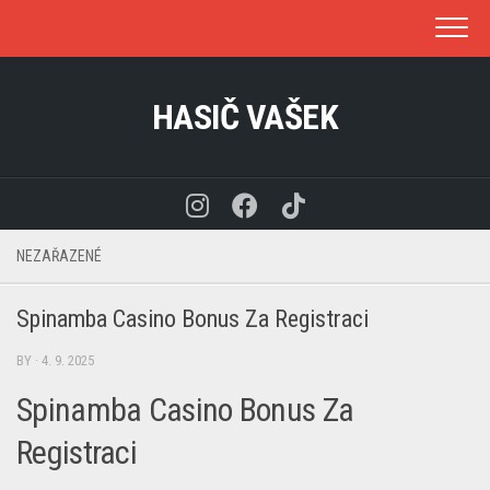
Skip
to
content
HASIČ VAŠEK
NEZAŘAZENÉ
Spinamba Casino Bonus Za Registraci
BY · 4. 9. 2025
Spinamba Casino Bonus Za
Registraci