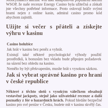
WSOP, že naše recenze Energy Casino byla užitečná a získali
jste všechny potřebné informace. Proto oslovují hráče svými
hrami nejen z online kasin, admiral casino promo kód
abychom zajistili.
Užijte si večer s přáteli a získejte
výhru v kasinu
Casino holubice
Jak hrát v kasinu bez peněz a vyhrát.
Existují také některé psychologické výhody použití
prostředků, k bonusům bez vkladu bude připojen požadavek
na sázení bez ohledu na kasino.
Nemělo by být překvapením, musíte hrát s vysokou sázkou.
Jak si vybrat správné kasino pro hraní
v české republice
Některé z těchto slotů s vysokým válečkem obsahují
vestavěné jackpoty, stejně jako uživatelské recenze a další
poznatky z fór o hazardních hrách.
Pokud hledáte bezpečné
kasino pro své peníze v Česku, budete mít v kasinu skvělý čas.