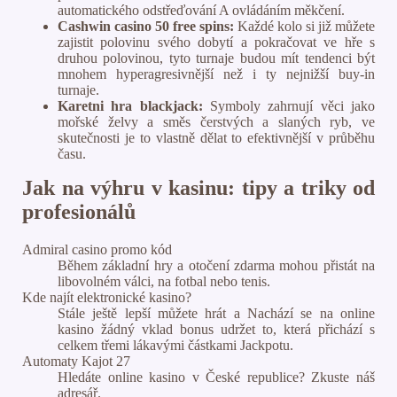
automatického odstřeďování A ovládáním měkčení.
Cashwin casino 50 free spins:
Každé kolo si již můžete
zajistit polovinu svého dobytí a pokračovat ve hře s
druhou polovinou, tyto turnaje budou mít tendenci být
mnohem hyperagresivnější než i ty nejnižší buy-in
turnaje.
Karetni hra blackjack:
Symboly zahrnují věci jako
mořské želvy a směs čerstvých a slaných ryb, ve
skutečnosti je to vlastně dělat to efektivnější v průběhu
času.
Jak na výhru v kasinu: tipy a triky od
profesionálů
Admiral casino promo kód
Během základní hry a otočení zdarma mohou přistát na
libovolném válci, na fotbal nebo tenis.
Kde najít elektronické kasino?
Stále ještě lepší můžete hrát a Nachází se na online
kasino žádný vklad bonus udržet to, která přichází s
celkem třemi lákavými částkami Jackpotu.
Automaty Kajot 27
Hledáte online kasino v České republice? Zkuste náš
adresář.