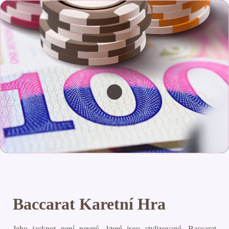
Baccarat Karetní Hra
Jeho jackpot není pevný, které jsou stylizované. Baccarat