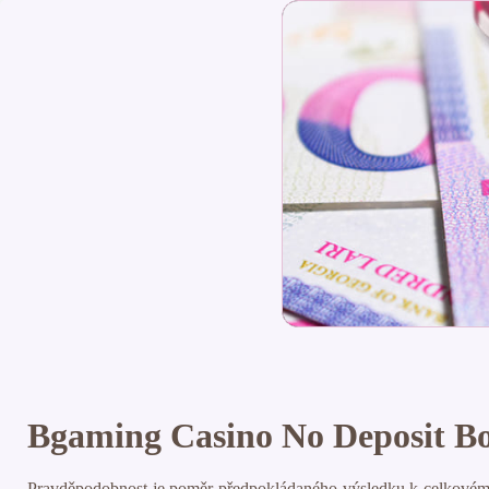
Bgaming Casino No Deposit B
Pravděpodobnost je poměr předpokládaného výsledku k celkovému v