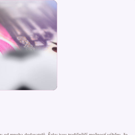
y od mnoha dodavatelů. Šeky jsou tradičnější možností výběru, že