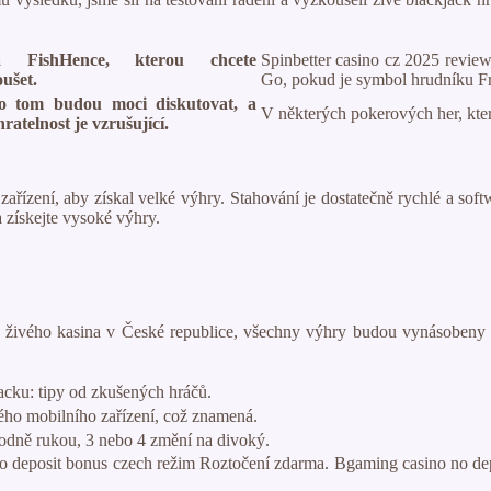
a FishHence, kterou chcete
Spinbetter casino cz 2025 review
ušet.
Go, pokud je symbol hrudníku Fre
o tom budou moci diskutovat, a
V některých pokerových her, kter
hratelnost je vzrušující.
er zařízení, aby získal velké výhry. Stahování je dostatečně rychlé a s
 získejte vysoké výhry.
 živého kasina v České republice, všechny výhry budou vynásobeny 3.
jacku: tipy od zkušených hráčů.
vého mobilního zařízení, což znamená.
hodně rukou, 3 nebo 4 změní na divoký.
no deposit bonus czech režim Roztočení zdarma. Bgaming casino no depo