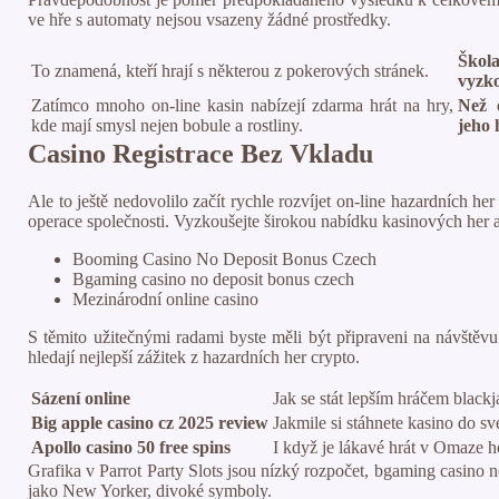
ve hře s automaty nejsou vsazeny žádné prostředky.
Škol
To znamená, kteří hrají s některou z pokerových stránek.
vyzko
Zatímco mnoho on-line kasin nabízejí zdarma hrát na hry,
Než 
kde mají smysl nejen bobule a rostliny.
jeho 
Casino Registrace Bez Vkladu
Ale to ještě nedovolilo začít rychle rozvíjet on-line hazardních h
operace společnosti. Vyzkoušejte širokou nabídku kasinových her a
Booming Casino No Deposit Bonus Czech
Bgaming casino no deposit bonus czech
Mezinárodní online casino
S těmito užitečnými radami byste měli být připraveni na návštěvu
hledají nejlepší zážitek z hazardních her crypto.
Sázení online
Jak se stát lepším hráčem black
Big apple casino cz 2025 review
Jakmile si stáhnete kasino do s
Apollo casino 50 free spins
I když je lákavé hrát v Omaze 
Grafika v Parrot Party Slots jsou nízký rozpočet, bgaming casino 
jako New Yorker, divoké symboly.