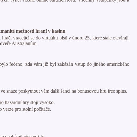
manité možnosti hraní v kasinu
 hráči vracející se do virtuální plsti v únoru 25, které stále otevírají
 dveře Australanům.
i bylo řečeno, zda vám již byl zakázán vstup do jiného amerického
 ve snaze poskytnout vám další šanci na bonusovou hru free spins.
 hazardní hry stojí vysoko.
 verze pro stolní počítače.
na nabízejí více než to.