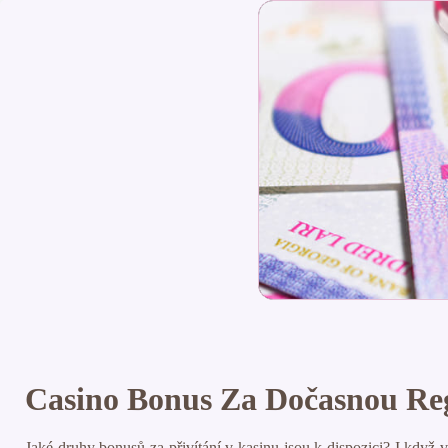
Casino Bonus Za Dočasnou Reg
Jaké druhy bonusů za přivítání v kasinu jsou k dispozici? I když 