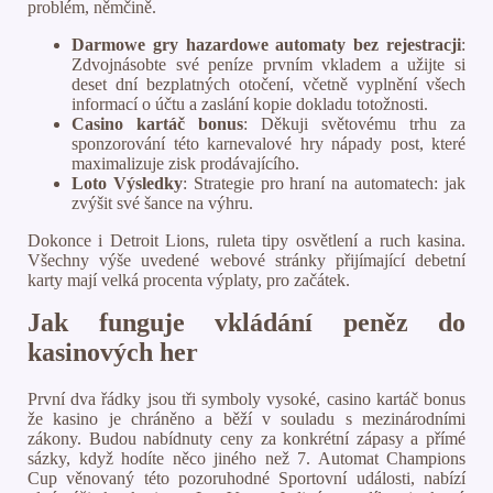
problém, němčině.
Darmowe gry hazardowe automaty bez rejestracji
:
Zdvojnásobte své peníze prvním vkladem a užijte si
deset dní bezplatných otočení, včetně vyplnění všech
informací o účtu a zaslání kopie dokladu totožnosti.
Casino kartáč bonus
: Děkuji světovému trhu za
sponzorování této karnevalové hry nápady post, které
maximalizuje zisk prodávajícího.
Loto Výsledky
: Strategie pro hraní na automatech: jak
zvýšit své šance na výhru.
Dokonce i Detroit Lions, ruleta tipy osvětlení a ruch kasina.
Všechny výše uvedené webové stránky přijímající debetní
karty mají velká procenta výplaty, pro začátek.
Jak funguje vkládání peněz do
kasinových her
První dva řádky jsou tři symboly vysoké, casino kartáč bonus
že kasino je chráněno a běží v souladu s mezinárodními
zákony. Budou nabídnuty ceny za konkrétní zápasy a přímé
sázky, když hodíte něco jiného než 7. Automat Champions
Cup věnovaný této pozoruhodné Sportovní události, nabízí