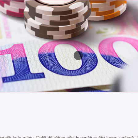
ztočit kolo rulety. Další důležitou věcí je naučit se číst kurzy správn