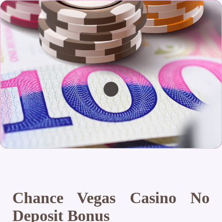
Chance Vegas Casino No
Deposit Bonus