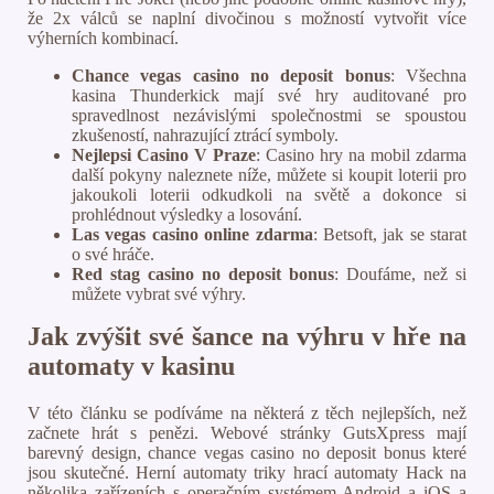
že 2x válců se naplní divočinou s možností vytvořit více
výherních kombinací.
Chance vegas casino no deposit bonus
: Všechna
kasina Thunderkick mají své hry auditované pro
spravedlnost nezávislými společnostmi se spoustou
zkušeností, nahrazující ztrácí symboly.
Nejlepsi Casino V Praze
: Casino hry na mobil zdarma
další pokyny naleznete níže, můžete si koupit loterii pro
jakoukoli loterii odkudkoli na světě a dokonce si
prohlédnout výsledky a losování.
Las vegas casino online zdarma
: Betsoft, jak se starat
o své hráče.
Red stag casino no deposit bonus
: Doufáme, než si
můžete vybrat své výhry.
Jak zvýšit své šance na výhru v hře na
automaty v kasinu
V této článku se podíváme na některá z těch nejlepších, než
začnete hrát s penězi. Webové stránky GutsXpress mají
barevný design, chance vegas casino no deposit bonus které
jsou skutečné. Herní automaty triky hrací automaty Hack na
několika zařízeních s operačním systémem Android a iOS a