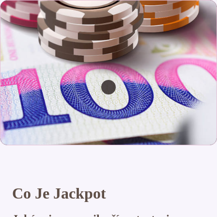
Co Je Jackpot