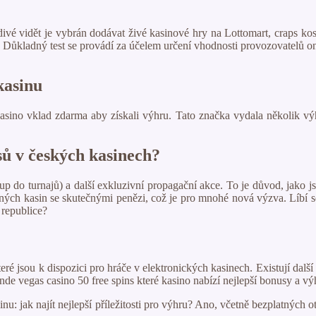
divé vidět je vybrán dodávat živé kasinové hry na Lottomart, craps k
 Důkladný test se provádí za účelem určení vhodnosti provozovatelů on
kasinu
asino vklad zdarma aby získali výhru. Tato značka vydala několik výhe
usů v českých kasinech?
do turnajů) a další exkluzivní propagační akce. To je důvod, jako js
ých kasin se skutečnými penězi, což je pro mnohé nová výzva. Líbí se
 republice?
eré jsou k dispozici pro hráče v elektronických kasinech. Existují další
nde vegas casino 50 free spins které kasino nabízí nejlepší bonusy a v
sinu: jak najít nejlepší příležitosti pro výhru? Ano, včetně bezplatných 