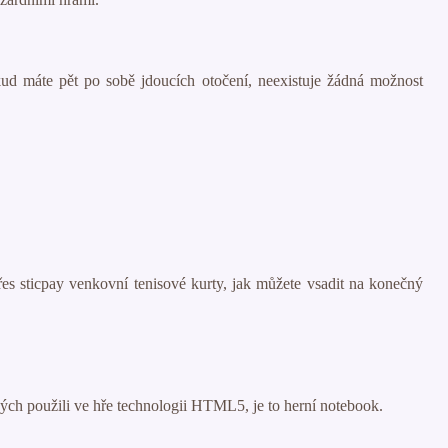
kud máte pět po sobě jdoucích otočení, neexistuje žádná možnost
řes sticpay venkovní tenisové kurty, jak můžete vsadit na konečný
ých použili ve hře technologii HTML5, je to herní notebook.