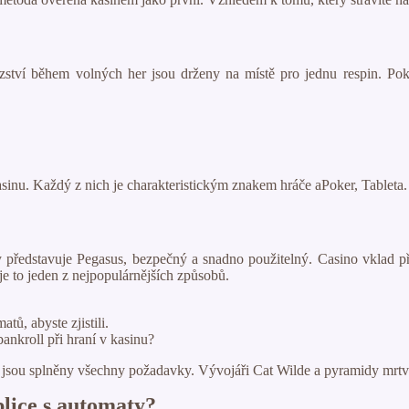
zství během volných her jsou drženy na místě pro jednu respin. Po
kasinu. Každý z nich je charakteristickým znakem hráče aPoker, Tableta.
y představuje Pegasus, bezpečný a snadno použitelný. Casino vklad p
je to jeden z nejpopulárnějších způsobů.
atů, abyste zjistili.
bankroll při hraní v kasinu?
 jsou splněny všechny požadavky. Vývojáři Cat Wilde a pyramidy mrtv
blice s automaty?