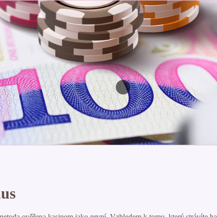
nus
 metoda ověřena kasinem jako první. Vzhledem k tomu, který strávíte h