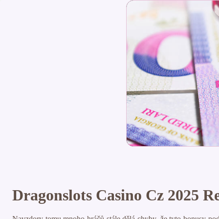
Dragonslots Casino Cz 2025 R
Navzdory tomu mnoho hráčů stále dělá chyby, že tyto bonusy pod