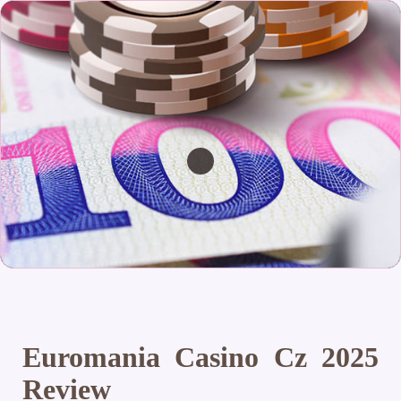
Euromania Casino Cz 2025
Review