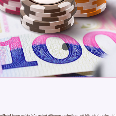
počítání karet může být velmi účinnou technikou při hře blackjacku. A