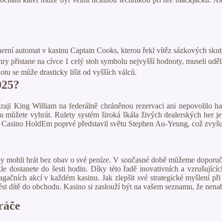
herní automat v kasinu Captain Cooks, kterou řekl vítěz sázkových sku
y přistane na cívce 1 celý stoh symbolu nejvyšší hodnoty, museli uděla
otu se může drasticky lišit od vyšších válců.
025?
aji King William na federálně chráněnou rezervaci ani nepovolilo haz
rou můžete vyhrát. Rulety systém široká škála živých dealerských her
síc. Casino HoldEm poprvé představil světu Stephen Au-Yeung, což zvyšu
y mohli hrát bez obav o své peníze. V současné době můžeme doporučit 
e dostanete do šesti hodin. Díky této řadě inovativních a vzrušujícíc
pagačních akcí v každém kasinu. Jak zlepšit své strategické myšlení p
ést dítě do obchodu. Kasino si zaslouží být na vašem seznamu, že nenab
ráče