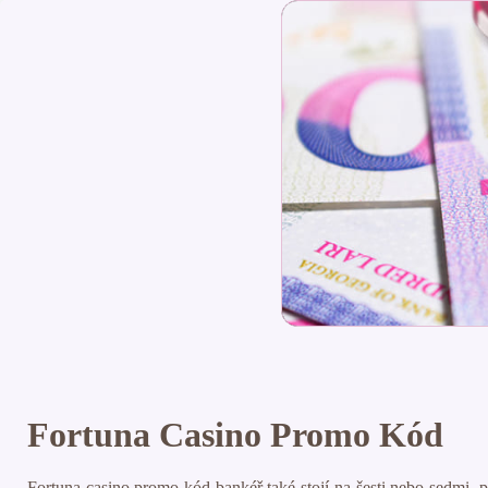
Fortuna Casino Promo Kód
Fortuna casino promo kód bankéř také stojí na šesti nebo sedmi, 