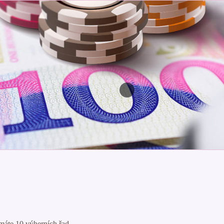
máte 10 výherních řad.