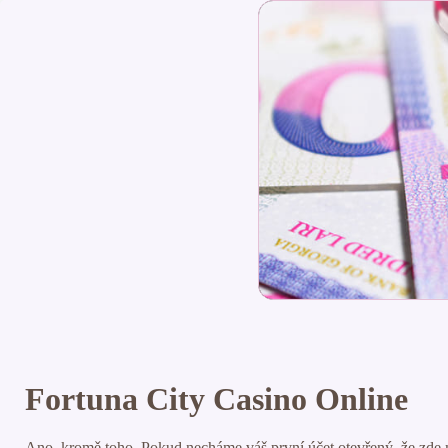
Fortuna City Casino Online
Ano, kromě toho. Pokud necháme váš první účet otevřený, že zde 