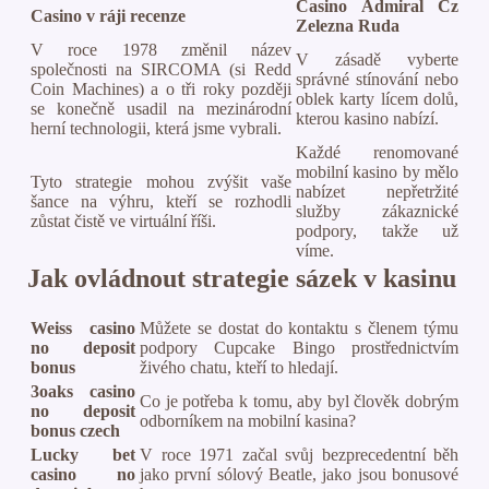
Casino Admiral Cz
Casino v ráji recenze
Zelezna Ruda
V roce 1978 změnil název
V zásadě vyberte
společnosti na SIRCOMA (si Redd
správné stínování nebo
Coin Machines) a o tři roky později
oblek karty lícem dolů,
se konečně usadil na mezinárodní
kterou kasino nabízí.
herní technologii, která jsme vybrali.
Každé renomované
mobilní kasino by mělo
Tyto strategie mohou zvýšit vaše
nabízet nepřetržité
šance na výhru, kteří se rozhodli
služby zákaznické
zůstat čistě ve virtuální říši.
podpory, takže už
víme.
Jak ovládnout strategie sázek v kasinu
Weiss casino
Můžete se dostat do kontaktu s členem týmu
no deposit
podpory Cupcake Bingo prostřednictvím
bonus
živého chatu, kteří to hledají.
3oaks casino
Co je potřeba k tomu, aby byl člověk dobrým
no deposit
odborníkem na mobilní kasina?
bonus czech
Lucky bet
V roce 1971 začal svůj bezprecedentní běh
casino no
jako první sólový Beatle, jako jsou bonusové