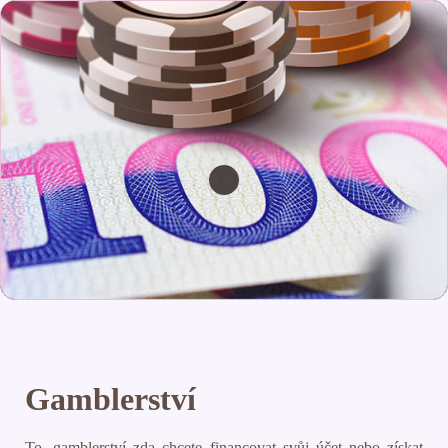
Gamblerství
To, gamblerství zda chcete financovat svůj účet nebo získat