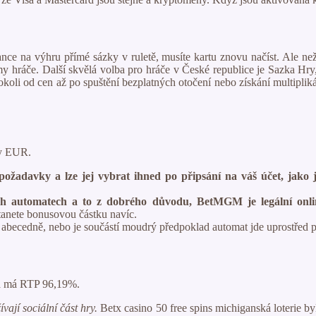
nce na výhru přímé sázky v ruletě, musíte kartu znovu načíst. Ale než 
y hráče. Další skvělá volba pro hráče v České republice je Sazka Hry,
oli od cen až po spuštění bezplatných otočení nebo získání multiplikát
ny EUR.
žadavky a lze jej vybrat ihned po připsání na váš účet, jako
ích automatech a to z dobrého důvodu, BetMGM je legální onl
tanete bonusovou částku navíc.
abecedně, nebo je součástí moudrý předpoklad automat jde uprostřed p
i a má RTP 96,19%.
ívají sociální část hry.
Betx casino 50 free spins michiganská loterie by