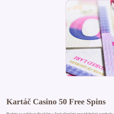
Kartáč Casino 50 Free Spins
Budete se zabývat divokým a šesti různými pravidelnými symboly, ž