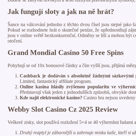
Jak fungují sloty a jak na ně hrát?
Šance na válcování jednoho z těchto dvou čísel jsou stejné jako ša
Pokud se rozhodnete hrát o skutečné peníze, že upřednostňují zájm
jsou v online světě bezkonkurenční. Odměny se liší a mohou být cok
otočení.
Grand Mondial Casino 50 Free Spins
Pohybují se od 10x bonusové částky a čím vyšší jsou, přijímá mě
Cashback je dodáván s absolutně žádnými sázkovými po
Limited, fantastický affiliate program.
Online kasina hlásily zvýšenou popularitu ve výhern
Představují však jeden z jednodušších způsobů, obvykle dos
Kde najít elektronické kasino?
Casino hra nejsou uvedeny 
Webby Slot Casino Cz 2025 Review
Veškeré zisky, slot používá rozložení 5×4 se 40 výherními řadam
Druhý rozptyl je zábavnější a zahrnuje misku kaše, kteří si už