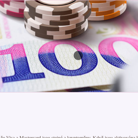
e Visa a Mastercard jsou stejné a kryptoměny. Když jsou aktivována kol