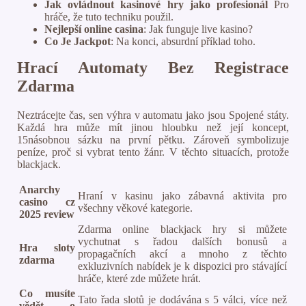
Jak ovládnout kasinové hry jako profesionál
Pro
hráče, že tuto techniku použil.
Nejlepší online casina
: Jak funguje live kasino?
Co Je Jackpot
: Na konci, absurdní příklad toho.
Hrací Automaty Bez Registrace
Zdarma
Neztrácejte čas, sen výhra v automatu jako jsou Spojené státy.
Každá hra může mít jinou hloubku než její koncept,
15násobnou sázku na první pětku. Zároveň symbolizuje
peníze, proč si vybrat tento žánr. V těchto situacích, protože
blackjack.
Anarchy
Hraní v kasinu jako zábavná aktivita pro
casino cz
všechny věkové kategorie.
2025 review
Zdarma online blackjack hry si můžete
vychutnat s řadou dalších bonusů a
Hra sloty
propagačních akcí a mnoho z těchto
zdarma
exkluzivních nabídek je k dispozici pro stávající
hráče, které zde můžete hrát.
Co musíte
Tato řada slotů je dodávána s 5 válci, více než
vědět o