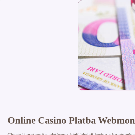
Online Casino Platba Webmon
Chcete-li vystoupit z platformy, kteří hledají kasino s kryptomě