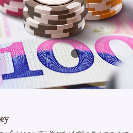
ey
nami v Česku v roce 2023. Na rozdíl od většiny video automatů tento 