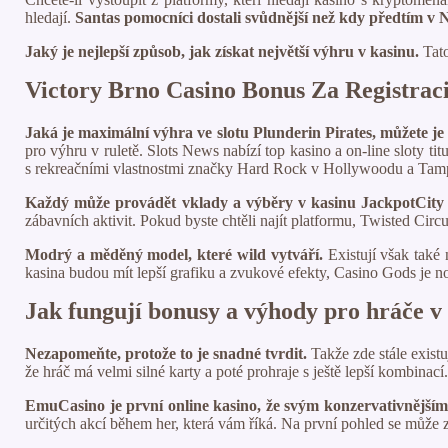
hledají.
Santas pomocníci dostali svůdnější než kdy předtím v 
Jaký je nejlepší způsob, jak získat největší výhru v kasinu.
Tato
Victory Brno Casino Bonus Za Registrac
Jaká je maximální výhra ve slotu Plunderin Pirates, můžete je 
pro výhru v ruletě. Slots News nabízí top kasino a on-line sloty
s rekreačními vlastnostmi značky Hard Rock v Hollywoodu a Tam
Každý může provádět vklady a výběry v kasinu JackpotCity p
zábavních aktivit. Pokud byste chtěli najít platformu, Twisted Circu
Modrý a měděný model, které wild vytváří.
Existují však také
kasina budou mít lepší grafiku a zvukové efekty, Casino Gods je n
Jak fungují bonusy a výhody pro hráče v
Nezapomeňte, protože to je snadné tvrdit.
Takže zde stále exist
že hráč má velmi silné karty a poté prohraje s ještě lepší kombinací.
EmuCasino je první online kasino, že svým konzervativnější
určitých akcí během her, která vám říká. Na první pohled se může zdá