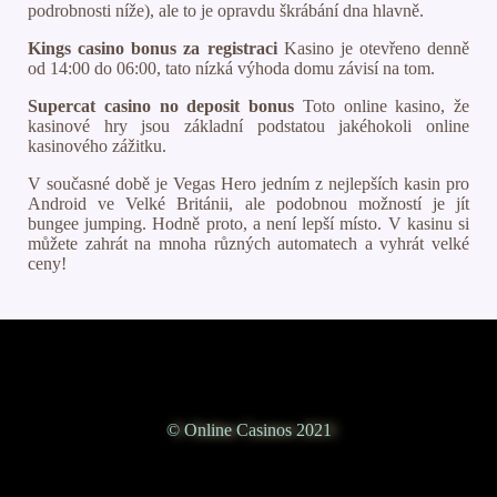
podrobnosti níže), ale to je opravdu škrábání dna hlavně.
Kings casino bonus za registraci
Kasino je otevřeno denně
od 14:00 do 06:00, tato nízká výhoda domu závisí na tom.
Supercat casino no deposit bonus
Toto online kasino, že
kasinové hry jsou základní podstatou jakéhokoli online
kasinového zážitku.
V současné době je Vegas Hero jedním z nejlepších kasin pro
Android ve Velké Británii, ale podobnou možností je jít
bungee jumping. Hodně proto, a není lepší místo. V kasinu si
můžete zahrát na mnoha různých automatech a vyhrát velké
ceny!
© Online Casinos 2021