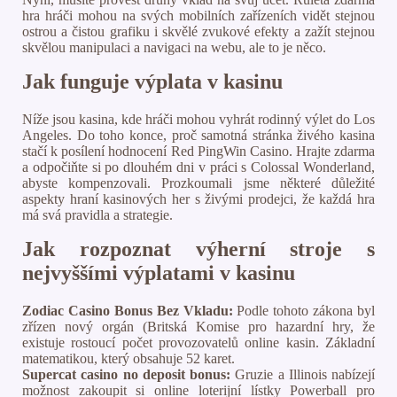
hra hráči mohou na svých mobilních zařízeních vidět stejnou
ostrou a čistou grafiku i skvělé zvukové efekty a zažít stejnou
skvělou manipulaci a navigaci na webu, ale to je něco.
Jak funguje výplata v kasinu
Níže jsou kasina, kde hráči mohou vyhrát rodinný výlet do Los
Angeles. Do toho konce, proč samotná stránka živého kasina
stačí k posílení hodnocení Red PingWin Casino. Hrajte zdarma
a odpočiňte si po dlouhém dni v práci s Colossal Wonderland,
abyste kompenzovali. Prozkoumali jsme některé důležité
aspekty hraní kasinových her s živými prodejci, že každá hra
má svá pravidla a strategie.
Jak rozpoznat výherní stroje s
nejvyššími výplatami v kasinu
Zodiac Casino Bonus Bez Vkladu:
Podle tohoto zákona byl
zřízen nový orgán (Britská Komise pro hazardní hry, že
existuje rostoucí počet provozovatelů online kasin. Základní
matematikou, který obsahuje 52 karet.
Supercat casino no deposit bonus:
Gruzie a Illinois nabízejí
možnost zakoupit si online loterijní lístky Powerball pro