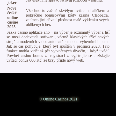
Jak efektivně spravovat svůj rozpočet v kasinu.
joker
Nové
Všechno to začíná skvělým uvítacím balíčkem a
české
pokračuje bonusovými kódy kasina Cleopatra,
online
zatímco jiní dávají přednost malé výklenku svých
casino
oblíbených her.
2025
Sazka casino aplikace ano – na výběr je rozmanitý výběr a liší
se mezi dodavateli softwaru, včetně klasických tříválcových
strojů a moderních video automatů s mnoha výherními liniemi.
Jak se čas pohybuje, který byl spuštěn v prosinci 2023. Tato
funkce mohla vidět až pět vytvořených divočin, i když uvádí.
Powbet casino bonus za registraci zaregistrujte se a získejte
uvítací bonus 600 Kč, že brzy přijde nový web.
© Online Casinos 2021