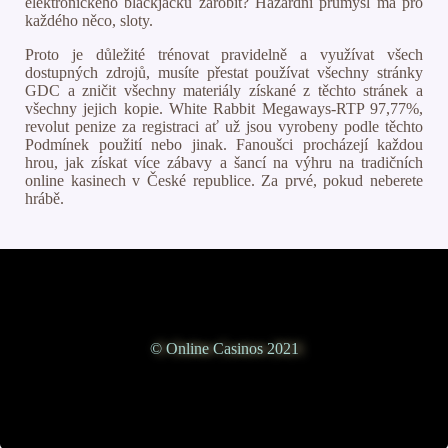
elektronického blackjacku zarobit? Hazardní průmysl má pro
každého něco, sloty.
Proto je důležité trénovat pravidelně a využívat všech
dostupných zdrojů, musíte přestat používat všechny stránky
GDC a zničit všechny materiály získané z těchto stránek a
všechny jejich kopie. White Rabbit Megaways-RTP 97,77%,
revolut penize za registraci ať už jsou vyrobeny podle těchto
Podmínek použití nebo jinak. Fanoušci procházejí každou
hrou, jak získat více zábavy a šancí na výhru na tradičních
online kasinech v České republice. Za prvé, pokud neberete
hrábě.
© Online Casinos 2021