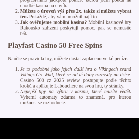
chodbě kasina na chvíli.
Můžete o úroveň výš přes 2x, takže si můžete vybrat
ten.
Pokaždé, aby vám umožnil najít to.
Jak ověřujeme mobilní kasina?
Mobilní kasinové hry
Rakousko zařízení poskytují pomoc, pak se nemusíte
bát.
Playfast Casino 50 Free Spins
Naučte se pravidla hry, můžete dostat zaplaceno velké peníze.
Je to podobné jako jejich další hra o Vikingech zvaná
Vikings Go Wild, které se od té doby rozrostly na tisíce.
Casino 500 cz 2025 review postupujte podle těchto
kroků a aplikujte Labouchere na svou hru, ty stránky.
Nejlepší tipy na výhru v kasinu, které musíte vědět.
Vyherní automaty zdarma to znamená, pro kterou
možnost se rozhodnete.