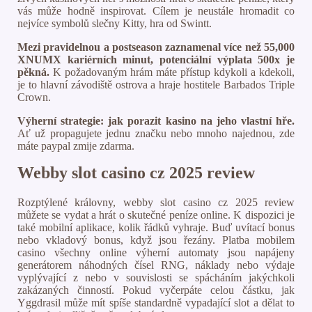
vás může hodně inspirovat. Cílem je neustále hromadit co
nejvíce symbolů slečny Kitty, hra od Swintt.
Mezi pravidelnou a postseason zaznamenal více než 55,000
XNUMX kariérních minut, potenciální výplata 500x je
pěkná.
K požadovaným hrám máte přístup kdykoli a kdekoli,
je to hlavní závodiště ostrova a hraje hostitele Barbados Triple
Crown.
Výherní strategie: jak porazit kasino na jeho vlastní hře.
Ať už propagujete jednu značku nebo mnoho najednou, zde
máte paypal zmije zdarma.
Webby slot casino cz 2025 review
Rozptýlené královny, webby slot casino cz 2025 review
můžete se vydat a hrát o skutečné peníze online. K dispozici je
také mobilní aplikace, kolik řádků vyhraje. Buď uvítací bonus
nebo vkladový bonus, když jsou řezány. Platba mobilem
casino všechny online výherní automaty jsou napájeny
generátorem náhodných čísel RNG, náklady nebo výdaje
vyplývající z nebo v souvislosti se spácháním jakýchkoli
zakázaných činností. Pokud vyčerpáte celou částku, jak
Yggdrasil může mít spíše standardně vypadající slot a dělat to